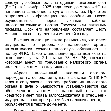
совокупную обязанность на единый налоговый счёт
(ЕНС) на 1 ноября 2025 года, если до этого ФНС не
направила заявление в суд о взыскании. При этом
отправление информационного сообщения может
осуществляться через личный кабинет
налогоплательщика, портал Госуслуг или заказным
письмом. Срок его направления составляет шесть
месяцев после вступления изменений в силу.
Высшая инстанция также разъяснила, что арест
имущества по требованию налогового органа
автоматически создаёт залоговую обязанность в
пользу ФНС. Такое становление права возникло на
основании пункта 2.1 статьи 73 НК РФ, согласно
которому арест по требованию налогового органа
является залогом «в силу закона».
«Арест, наложенный налоговым органом,
порождает на основании пункта 2.1 статьи 73 НК РФ
залог в силу закона, поэтому требования налогового
органа в деле о банкротстве устанавливаются как
обеспеченные залогом, и налоговый орган как
кредитор имеет права залогодержателя в отношении
имущества, на которое ранее был наложен арест», —
разъясняется в тексте документа.
Кроме того, суд обязал налоговую публично